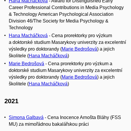
Hana Macháčková
-
Award for Distinguished Early
Career Professional Contributions in Media Psychology
& Technology American Psychological Association
Division 46/The Society for Media Psychology &
Technology
Hana Macháčková
- Cena prorektorky pro výzkum
a doktorské studium Masarykovy univerzity za excelentní
výsledky pro doktorandy (
Marie Bedrošová
) a jejich
školitele (
Hana Macháčková
)
Marie Bedrošová
- Cena prorektorky pro výzkum a
doktorské studium Masarykovy univerzity za excelentní
výsledky pro doktorandy (
Marie Bedrošová
) a jejich
školitele (
Hana Macháčková
)
2021
Simona Galbavá
- Cena Inocence Arnošta Bláhy (FSS
MU) za mimořádnou bakalářskou práci