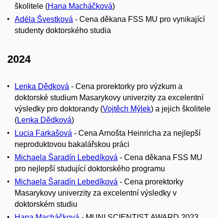
školitele (
Hana Macháčková
)
Adéla Švestková
- Cena děkana FSS MU
pro vynikající
studenty doktorského studia
2024
Lenka Dědková
- Cena prorektorky pro výzkum a
doktorské studium Masarykovy univerzity za excelentní
výsledky pro doktorandy (
Vojtěch Mýlek
) a jejich školitele
(
Lenka Dědková
)
Lucia Farkašová
- Cena Arnošta Heinricha za nejlepší
neproduktovou bakalářskou práci
Michaela Šaradín Lebedíková
- Cena děkana FSS MU
pro nejlepší studující doktorského programu
Michaela Šaradín Lebedíková
-
Cena prorektorky
Masarykovy univerzity za excelentní výsledky v
doktorském studiu
Hana Macháčková
- MUNI SCIENTIST AWARD 2023