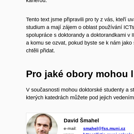
kariérou.
Tento text jsme připravili pro ty z vás, kteří 
studium a mají zájem o oblast používání ICT
spolupráce s doktorandy a doktorandkami v
a komu se ozvat, pokud byste se k nám jako s
chtěli přidat.
Pro jaké obory mohou lid
V současnosti mohou doktorské studenty a s
kterých katedrách můžete pod jejich vedením
David Šmahel
e‑mail:
smahel@fss.muni.cz