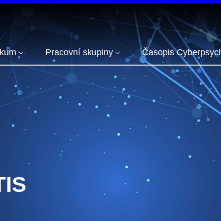
zkum
Pracovní skupiny
Časopis Cyberpsyc
TIS