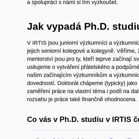
a spolupráci s námi si tím vyzkoušet.
Jak vypadá Ph.D. studi
V IRTIS jsou juniorní výzkumníci a výzkumnice
jejich seniorní kolegové a kolegyně. Věříme
mentorství jsou pro ty, kteří teprve začínají 
usilujeme o vytváření přátelského a podpůrn
našim začínajícím výzkumníkům a výzkumni
dovedností. Doktorát chápeme (typicky) jako
zaměření práce na vlastní téma i podíl na da
rozsahu je práce také finančně ohodnocena.
Co vás v Ph.D. studiu v IRTIS