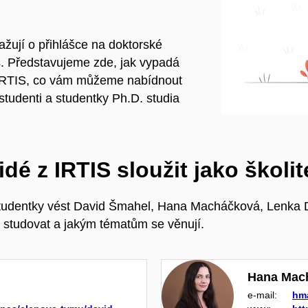
uvažují o přihlášce na doktorské
s. Představujeme zde, jak vypadá
 IRTIS, co vám můžeme nabídnout
tudenti a studentky Ph.D. studia
é z IRTIS sloužit jako školit
tudentky vést David Šmahel, Hana Macháčková, Lenka Dě
 studovat a jakým tématům se věnují.
Hana Mac
e‑mail:
hm