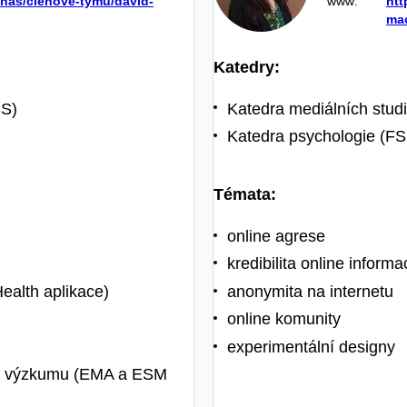
o-nas/clenove-tymu/david-
www:
htt
ma
Katedry:
SS)
Katedra mediálních studií
Katedra psychologie (FS
Témata:
online agrese
kredibilita online informa
Health aplikace)
anonymita na internetu
online komunity
experimentální designy
 ve výzkumu (EMA a ESM