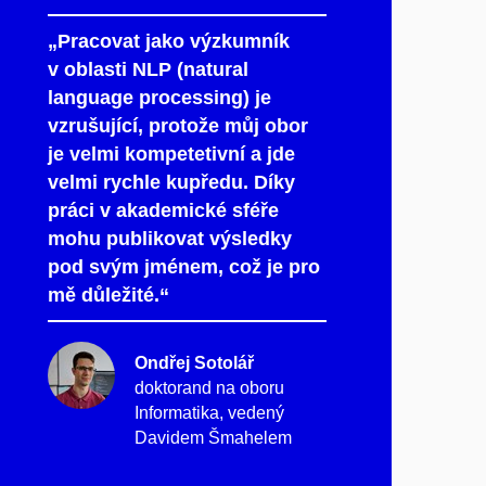
„Pracovat jako výzkumník
v oblasti NLP (natural
language processing) je
vzrušující, protože můj obor
je velmi kompetetivní a jde
velmi rychle kupředu. Díky
práci v akademické sféře
mohu publikovat výsledky
pod svým jménem, což je pro
mě důležité.“
Ondřej Sotolář
doktorand na oboru
Informatika, vedený
Davidem Šmahelem