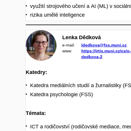
využití strojového učení a AI (ML) v sociál
rizika umělé inteligence
Lenka Dědková
e‑mail:
ldedkova@fss.muni.cz
www:
https://irtis.muni.cz/cs/
dedkova-2
Katedry:
Katedra mediálních studií a žurnalistiky (F
Katedra psychologie (FSS)
Témata:
ICT a rodičovství (rodičovské mediace, med