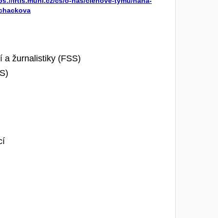
ps://irtis.muni.cz/cs/o-nas/clenove-tymu/hana-
chackova
 a žurnalistiky
(FSS)
S)
cí