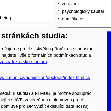
zotavení
psychologický kapitál
-being
gamifikace
 stránkách studia:
ručujeme projít si skvělou příručku se spoustou
 najdete i vše o formálních podmínkách studia
azece/doktorske-studium
ww.fi.muni.cz/admission/doctoral/index.html.cs
ediální studia) a FI MUNI je možné spolupráci
ející s ICTs závěrečnou diplomovou práci
domluvě pro DP využít existující data IRTIS)