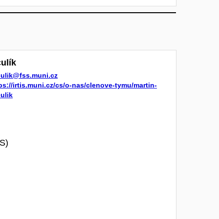
ulík
ulik@fss.muni.cz
ps://irtis.muni.cz/cs/o-nas/clenove-tymu/martin-
ulik
S)