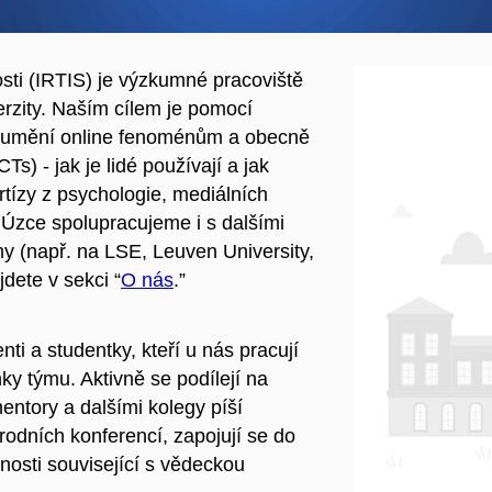
osti (IRTIS) je výzkumné pracoviště
erzity. Naším cílem je pomocí
ozumění online fenoménům a obecně
) - jak je lidé používají a jak
rtízy z psychologie, mediálních
ů. Úzce spolupracujeme i s dalšími
y (např. na LSE, Leuven University,
jdete v sekci “
O nás
.”
nti a studentky, kteří u nás pracují
y týmu. Aktivně se podílejí na
entory a dalšími kolegy
píší
rodních konferencí, zapojují se do
nosti související s vědeckou