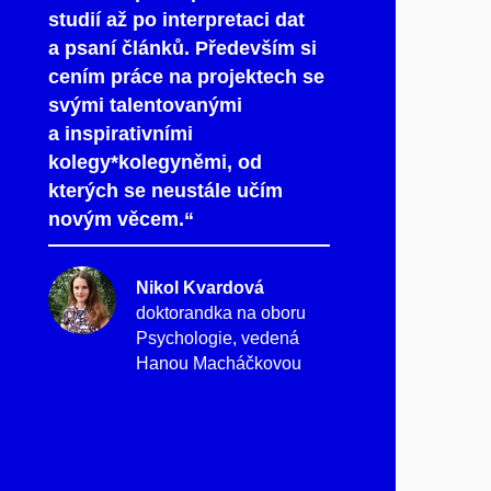
studií až po interpretaci dat
a psaní článků. Především si
cením práce na projektech se
svými talentovanými
a inspirativními
kolegy*kolegyněmi, od
kterých se neustále učím
novým věcem.“
Nikol Kvardová
doktorandka na oboru
Psychologie, vedená
Hanou Macháčkovou