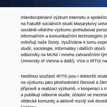
Interdisciplinární výzkum internetu a společn
na Fakultě sociálních studií Masarykovy univ
sociálně-vědního výzkumu prohlubovat por
informačním a komunikačním technologiím (ICTs
ovlivňují naše životy. Využíváme k tomu expe
studií, sociologie, informatiky i dalších obor
odborníky na MUNI i mnoha zahraničními tým
University of Vienna a další). Více o IRTIS na
Nedílnou součástí IRTIS jsou i doktorští stude
na výzkumu jako plnohodnotní členové a členk
přípravě a realizaci výzkumů,
v kooperaci s m
a publikují odborné studie, účastní se meziná
vědecké komunity a aktivně rozvíjí své doved