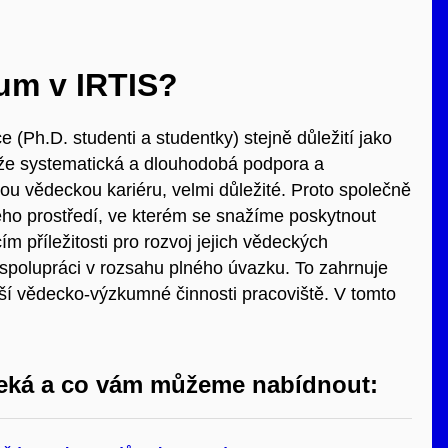
um v IRTIS?
 (Ph.D. studenti a studentky) stejně důležití jako
, že systematická a dlouhodobá podpora a
svou vědeckou kariéru, velmi důležité. Proto společně
ého prostředí, ve kterém se snažíme poskytnout
cím
příležitosti
pro rozvoj jejich vědeckých
 spolupráci v rozsahu plného úvazku. To zahrnuje
lší vědecko-výzkumné činnosti pracoviště. V tomto
 čeká a co vám můžeme nabídnout: