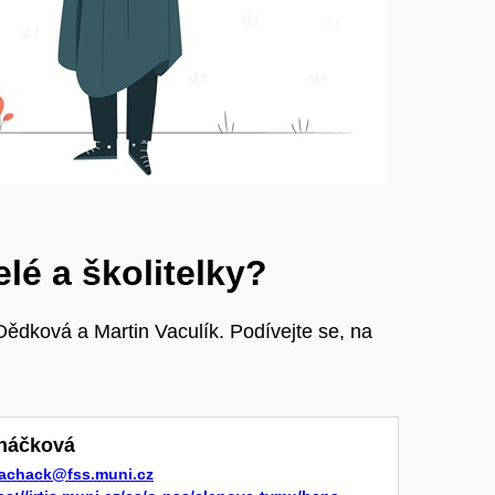
elé a školitelky?
dková a Martin Vaculík. Podívejte se, na
háčková
achack@fss.muni.cz