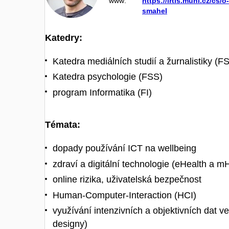
www:
https://irtis.muni.cz/cs/
smahel
Katedry:
Katedra mediálních studií a žurnalistiky (F
Katedra psychologie (FSS)
program Informatika (FI)
Témata:
dopady používání ICT na wellbeing
zdraví a digitální technologie (eHealth a m
online rizika, uživatelská bezpečnost
Human-Computer-Interaction (HCI)
využívání intenzivních a objektivních dat
designy)