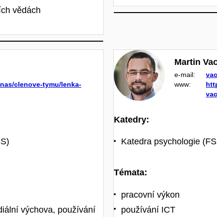
ních vědách
Martin Vac
e‑mail:
vac
o-nas/clenove-tymu/lenka-
www:
htt
vac
Katedry:
SS)
Katedra psychologie (FS
Témata:
pracovní výkon
iální výchova, používání
používání ICT