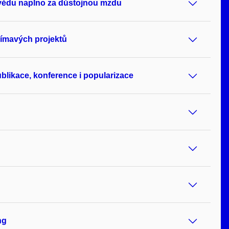
 vědu naplno za důstojnou mzdu
ajímavých projektů
likace, konference i popularizace
ng