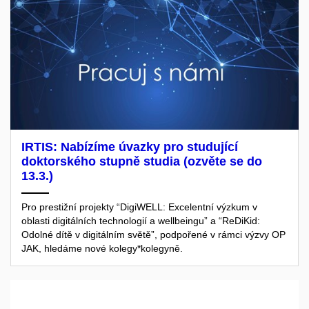
IRTIS: Nabízíme úvazky pro studující
doktorského stupně studia (ozvěte se do
13.3.)
Pro prestižní projekty “DigiWELL: Excelentní výzkum v
oblasti digitálních technologií a wellbeingu” a “ReDiKid:
Odolné dítě v digitálním světě”, podpořené v rámci výzvy OP
JAK, hledáme nové kolegy*kolegyně.