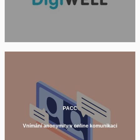
VÍCE O PROJEKTU
Tento projekt se zaměřuje na výzkum vnímání
anonymity online u dospělých. Snaží se přinést
nový pohled na koncept vnímané anonymity
PACC
v online prostředí a osvětlit její roli v online
sociálních interakcích.
Vnímání anonymity v online komunikaci