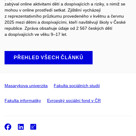
zabýval online aktivitami dětí a dospívajících a riziky, s nimiž se
mohou v online prostředí setkat. Zjištění vycházejí
z reprezentativního průzkumu provedeného v květnu a červnu
2025 mezi dětmi a dospívajícími, kteří navštěvují školy v České
republice. Zpráva obsahuje údaje od 2 567 českých dětí
a dospívajících ve věku 9–17 let.
PŘEHLED VŠECH ČLÁNKŮ
Masarykova univerzita
Fakulta sociálních studií
Fakulta informatiky
Evropský sociální fond v ČR
Facebook
LinkedIn
ResearchGate