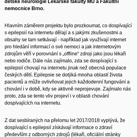
dětské neurologie Lékařské fakulty MU a Fakultní
nemocnice Brno.
Hlavním záměrem projektu bylo prozkoumat, co dospívající
s epilepsií na internetu dělají a s jakými zkušenostmi a
obsahy se tam setkávají - například jak využívají internet
pro hledání informací o své nemoci a jak internetovým
zdrojům věří v porovnání s „offline“ zdroji jako jsou lékaři
nebo rodiče. Dále nás zajímalo, zda se dospívající s
epilepsií chovají na internetu jinak než obecná populace
českých dětí. Epilepsie se dotýká mnoha oblastí života
pacientů a může ovlivňovat jejich každodenní fungování a
chování i v době, kdy se aktivně neprojevuje. Zajímalo nás
proto, zda se tento vliv projeví i v oblasti chování
dospívajících na internetu.
Z dat sesbíraných na přelomu let 2017/2018 vyplývá, že
dospívající s epilepsií získávají informace o zdraví
především z odborných zdrojů (lékaři, oficiální stránky