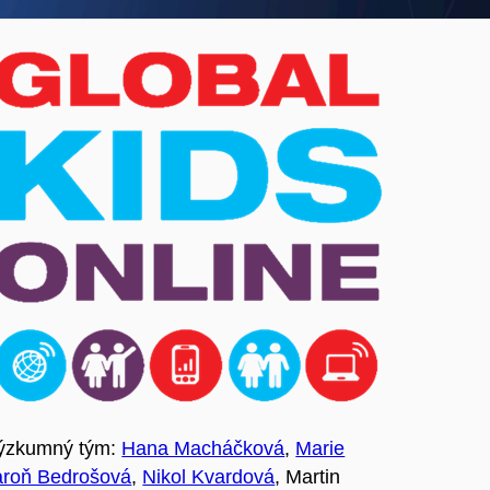
ýzkumný tým:
Hana Macháčková
,
Marie
aroň Bedrošová
,
Nikol Kvardová
, Martin