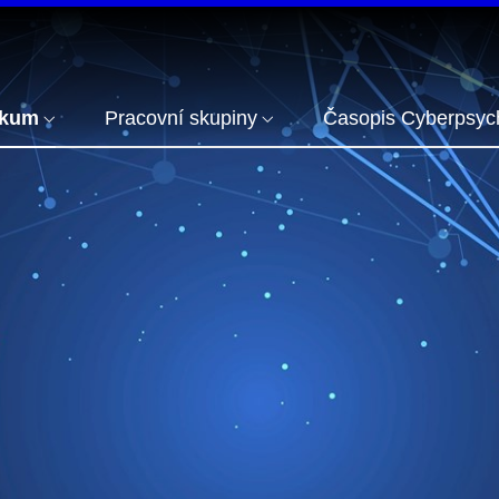
zkum
Pracovní skupiny
Časopis Cyberpsyc