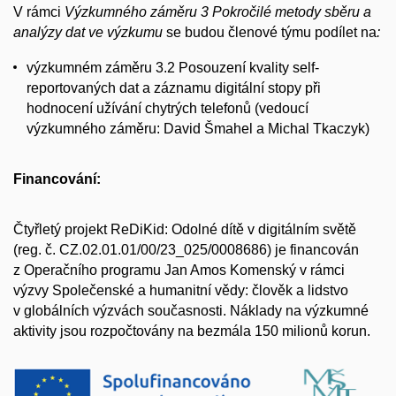
V rámci
Výzkumného záměru 3 Pokročilé metody sběru a
analýzy dat ve výzkumu
se budou členové týmu podílet na
:
výzkumném záměru 3.2 Posouzení kvality self-
reportovaných dat a záznamu digitální stopy při
hodnocení užívání chytrých telefonů (vedoucí
výzkumného záměru: David Šmahel a Michal Tkaczyk)
Financování:
Čtyřletý projekt
ReDiKid: Odolné dítě v digitálním světě
(reg. č. CZ.02.01.01/00/23_025/0008686) je financován
z Operačního programu Jan Amos Komenský v rámci
výzvy Společenské a humanitní vědy: člověk a lidstvo
v globálních výzvách současnosti. Náklady na výzkumné
aktivity jsou rozpočtovány na bezmála 150 milionů korun.