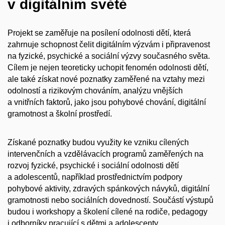
v digitálním světě
Projekt se zaměřuje na posílení odolnosti dětí, která
zahrnuje schopnost čelit digitálním výzvám i připravenost
na fyzické, psychické a sociální výzvy současného světa.
Cílem je nejen teoreticky uchopit fenomén odolnosti dětí,
ale také získat nové poznatky zaměřené na vztahy mezi
odolností a rizikovým chováním, analýzu vnějších
a vnitřních faktorů, jako jsou pohybové chování, digitální
gramotnost a školní prostředí.
Získané poznatky budou využity ke vzniku cílených
intervenčních a vzdělávacích programů zaměřených na
rozvoj fyzické, psychické i sociální odolnosti dětí
a adolescentů, například prostřednictvím podpory
pohybové aktivity, zdravých spánkových návyků, digitální
gramotnosti nebo sociálních dovedností. Součástí výstupů
budou i workshopy a školení cílené na rodiče, pedagogy
i odborníky pracující s dětmi a adolescenty.