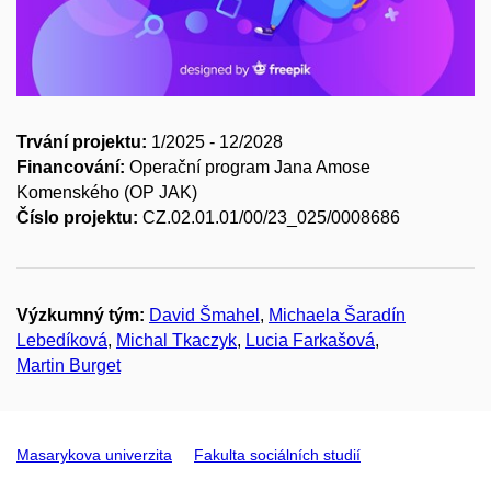
Trvání projektu:
1/2025 - 12/2028
Financování:
Operační program Jana Amose
Komenského (OP JAK)
Číslo projektu:
CZ.02.01.01/00/23_025/0008686
Výzkumný tým:
David Šmahel
,
Michaela Šaradín
Lebedíková
,
Michal Tkaczyk
,
Lucia Farkašová
,
Martin Burget
Masarykova univerzita
Fakulta sociálních studií