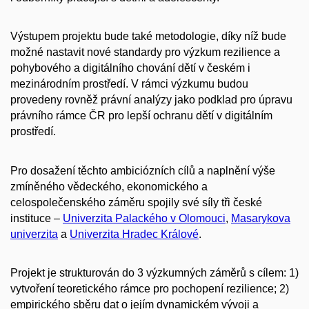
Výstupem projektu bude také metodologie, díky níž bude
možné nastavit nové standardy pro výzkum rezilience a
pohybového a digitálního chování dětí v českém i
mezinárodním prostředí. V rámci výzkumu budou
provedeny rovněž právní analýzy jako podklad pro úpravu
právního rámce ČR pro lepší ochranu dětí v digitálním
prostředí.
Pro dosažení těchto ambiciózních cílů a naplnění výše
zmíněného vědeckého, ekonomického a
celospolečenského záměru spojily své síly tři české
instituce –
Univerzita Palackého v Olomouci
,
Masarykova
univerzita
a
Univerzita Hradec Králové
.
Projekt je strukturován do 3 výzkumných záměrů s cílem: 1)
vytvoření teoretického rámce pro pochopení rezilience; 2)
empirického sběru dat o jejím dynamickém vývoji a