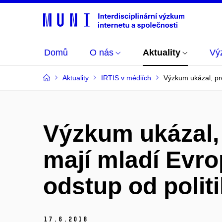
Domů
O nás
Aktuality
Vý
Aktuality
IRTIS v médiích
Výzkum ukázal, pro
Výzkum ukázal,
mají mladí Evr
odstup od polit
17.
6.
2018