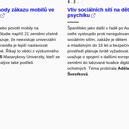
6.
2.
hody zákazu mobilů ve
Vliv sociálních sítí na d
h
psychiku
ebo povolit mobily na
Španělsko jako další v řadě po Aus
Studie napříč 21 zeměmi včetně
ostře vystoupilo proti neregulova
zuje, že neexistuje univerzální
sociálním sítím, zakáže je dětem
ravidla je lepší nastavovat
a mladistvým do 16 let a bezpečné
lně. Říkají to vědci z výzkumného
prostředí plánuje tvrdě vyžadovat
IS
Masarykovy Univerzity, kteří se
uvažuje o spojení s dalšími evro
alýze také podíleli.
zeměmi do takzvané koalice digit
ochotných. Téma probírala
Adéla
Švestková
.