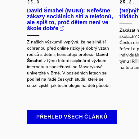
25.
3.
25.
2.
David Šmahel (MUNI): Neřešme
(Ne)vý
zákazy sociálních sítí a telefonů,
třídác
ale spíš to, proč dětem není ve
škole dobře
Zakázat n
školách? 
Z našich výzkumů vyplývá, že nejsilnější
Česka uka
ochranou před online riziky je dobrý vztah
řešení a p
rodičů s dětmi, konstatuje profesor
David
individuá
Šmahel
z týmu
Interdisciplinární výzkum
týmu
IRT
internetu a společnosti
na Masarykově
na této an
univerzitě v Brně. V posledních letech se
podílel na řadě českých studií, které se
snaží zjistit, jak technologie na děti působí.
PŘEHLED VŠECH ČLÁNKŮ