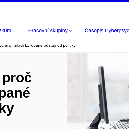
zkum
Pracovní skupiny
Časopis Cyberpsyc
č mají mladí Evropané odstup od politiky
 proč
opané
iky