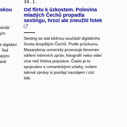
30.
1.
ětskou
Od flirtu k úzkostem. Polovina
mladých Čechů propadla
sextingu, hrozí ale zneužití fotek
trálii
ným
Sexting se stal běžnou součástí digitálního
života dospělých Čechů. Podle průzkumu
 digitální
Masarykovy univerzity provozuje fenomén
. Teď
sdílení intimních zpráv, fotografií nebo videí
pskými
více než třetina populace. Často je to
álně
spojováno s romantickými vztahy, ovšem
takové zprávy si posílají navzájem i cizí
lidé.