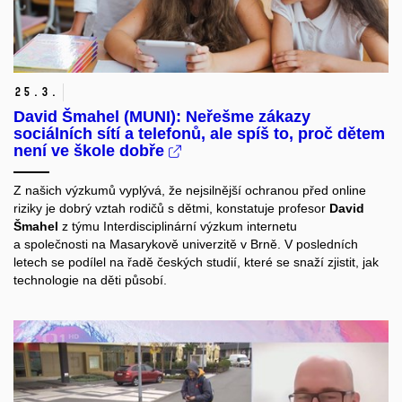
25.
3.
David Šmahel (MUNI): Neřešme zákazy
sociálních sítí a telefonů, ale spíš to, proč dětem
není ve škole dobře
Z našich výzkumů vyplývá, že nejsilnější ochranou před online
riziky je dobrý vztah rodičů s dětmi, konstatuje profesor
David
Šmahel
z týmu
Interdisciplinární výzkum internetu
a společnosti
na Masarykově univerzitě v Brně. V posledních
letech se podílel na řadě českých studií, které se snaží zjistit, jak
technologie na děti působí.