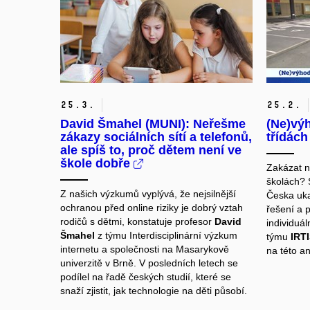
25.
3.
25.
2.
David Šmahel (MUNI): Neřešme
(Ne)vý
zákazy sociálních sítí a telefonů,
třídác
ale spíš to, proč dětem není ve
škole dobře
Zakázat n
školách? 
Z našich výzkumů vyplývá, že nejsilnější
Česka uka
ochranou před online riziky je dobrý vztah
řešení a p
rodičů s dětmi, konstatuje profesor
David
individuá
Šmahel
z týmu
Interdisciplinární výzkum
týmu
IRT
internetu a společnosti
na Masarykově
na této an
univerzitě v Brně. V posledních letech se
podílel na řadě českých studií, které se
snaží zjistit, jak technologie na děti působí.