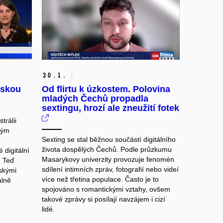
30.
1.
ětskou
Od flirtu k úzkostem. Polovina
mladých Čechů propadla
sextingu, hrozí ale zneužití fotek
trálii
ným
Sexting se stal běžnou součástí digitálního
života dospělých Čechů. Podle průzkumu
 digitální
Masarykovy univerzity provozuje fenomén
. Teď
sdílení intimních zpráv, fotografií nebo videí
pskými
více než třetina populace. Často je to
álně
spojováno s romantickými vztahy, ovšem
takové zprávy si posílají navzájem i cizí
lidé.