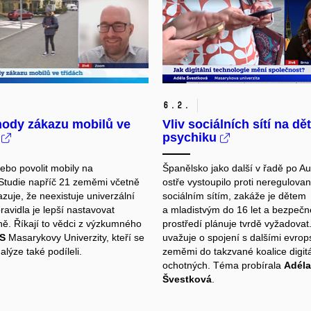
6.
2.
hody zákazu mobilů ve
Vliv sociálních sítí na d
h
psychiku
ebo povolit mobily na
Španělsko jako další v řadě po Aus
Studie napříč 21 zeměmi včetně
ostře vystoupilo proti neregulova
zuje, že neexistuje univerzální
sociálním sítím, zakáže je dětem
ravidla je lepší nastavovat
a mladistvým do 16 let a bezpečné
lně. Říkají to vědci z výzkumného
prostředí plánuje tvrdě vyžadovat
IS
Masarykovy Univerzity, kteří se
uvažuje o spojení s dalšími evro
alýze také podíleli.
zeměmi do takzvané koalice digit
ochotných. Téma probírala
Adéla
Švestková
.