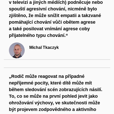
v televizi a jiných médiích) podněcuje nebo
spouští agresivní chování, nicméně bylo
zjištěno, že může snížit empatii a takzvané
pomáhající chování vůči obětem agrese
a také posilovat vnímání agrese coby
přijatelného typu chování.“
Michal Tkaczyk
„Rodič může reagovat na případné
nepříjemné pocity, které dítě může mít
během sledování scén zobrazujících násilí.
To, co se může na první pohled jevit jako
ohrožování výchovy, ve skutečnosti může
být projevem zodpovědného a aktivního