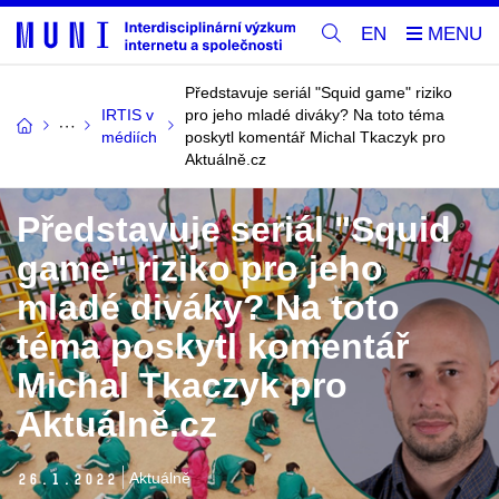
EN
Představuje seriál "Squid game" riziko
IRTIS v
pro jeho mladé diváky? Na toto téma
médiích
poskytl komentář Michal Tkaczyk pro
Aktuálně.cz
Představuje seriál "Squid
game" riziko pro jeho
mladé diváky? Na toto
téma poskytl komentář
Michal Tkaczyk pro
Aktuálně.cz
Aktuálně
26.
1.
2022