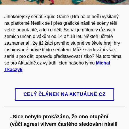
Jihokorejský seriál Squid Game (Hra na oliheň) vysílaný
na platformě Netflix se i přes grafické násilné scény těší
velké popularitě, a to i u dětí. Seriál je přitom v různých
zemích určen divákům od 14 až 18 let. Někteří učitelé
zaznamenali, že již žáci prvního stupně ve škole hrají hry
inspirované právě tímto seriálem. Může sledování však
seriálu pro děti opravdu představovat riziko? Na toto téma
se pro Aktuálně.cz vyjádřil člen našeho týmu
Michal
Tkaczyk
.
CELÝ ČLÁNEK NA AKTUÁLNĚ.CZ
„Sice nebylo prokázáno, že ono otupění
(vůči agresi vlivem častého sledování násilí