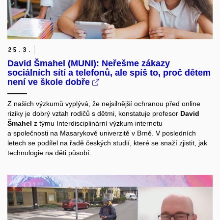
25.
3.
David Šmahel (MUNI): Neřešme zákazy
sociálních sítí a telefonů, ale spíš to, proč dětem
není ve škole dobře
Z našich výzkumů vyplývá, že nejsilnější ochranou před online
riziky je dobrý vztah rodičů s dětmi, konstatuje profesor
David
Šmahel
z týmu
Interdisciplinární výzkum internetu
a společnosti
na Masarykově univerzitě v Brně. V posledních
letech se podílel na řadě českých studií, které se snaží zjistit, jak
technologie na děti působí.