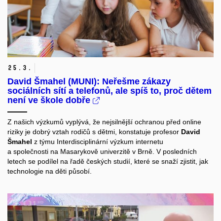
25.
3.
David Šmahel (MUNI): Neřešme zákazy
sociálních sítí a telefonů, ale spíš to, proč dětem
není ve škole dobře
Z našich výzkumů vyplývá, že nejsilnější ochranou před online
riziky je dobrý vztah rodičů s dětmi, konstatuje profesor
David
Šmahel
z týmu
Interdisciplinární výzkum internetu
a společnosti
na Masarykově univerzitě v Brně. V posledních
letech se podílel na řadě českých studií, které se snaží zjistit, jak
technologie na děti působí.