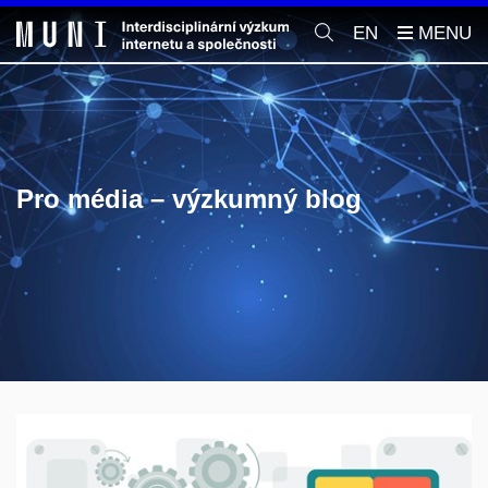
EN
Pro média – výzkumný blog