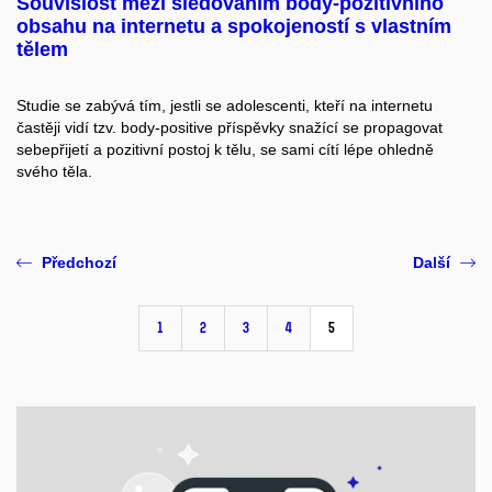
Souvislost mezi sledováním body-pozitivního
obsahu na internetu a spokojeností s vlastním
tělem
Studie se zabývá tím, jestli se adolescenti, kteří na internetu
častěji vidí tzv. body-positive příspěvky snažící se propagovat
sebepřijetí a pozitivní postoj k tělu, se sami cítí lépe ohledně
svého těla.
Předchozí
Další
1
2
3
4
5