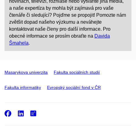
novinách, televizi, rozhlase nebo vytváříte jiná média,
a naše expertíza by mohla být zajímavá pro vaše
čtenáře či sledující? Pojďme se propojit! Pomozte nám
zvětšit dopad našeho výzkumu a neváhejte
kontaktovat naše členy pro další informace. Pro
obecné informace se prosím obraťte na
Davida
Šmahela
.
Masarykova univerzita
Fakulta sociálních studií
Fakulta informatiky
Evropský sociální fond v ČR
Facebook
LinkedIn
ResearchGate