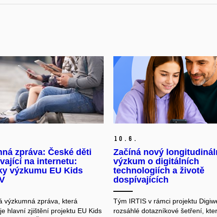
10.
6.
ná zpráva: České děti
Začíná nový longitudinál
vající na internetu:
výzkum o digitálních
ky výzkumu EU Kids
technologiích a životě
 V
dospívajících
á výzkumná zpráva, která
Tým IRTIS v rámci projektu Digiwel
e hlavní zjištění projektu EU Kids
rozsáhlé dotazníkové šetření, kte