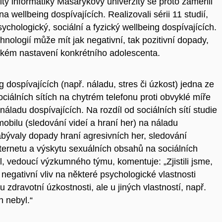
lty informatiky Masarykovy univerzity se proto zaměřili
na wellbeing dospívajících. Realizovali sérii 11 studií,
ychologický, sociální a fyzický wellbeing dospívajících.
hnologií může mít jak negativní, tak pozitivní dopady,
ickém nastavení konkrétního adolescenta.
dospívajících (např. náladu, stres či úzkost) jedna ze
sociálních sítích na chytrém telefonu proti obvyklé míře
náladu dospívajících. Na rozdíl od sociálních sítí studie
bilu (sledování videí a hraní her) na náladu
 zabývaly dopady hraní agresivních her, sledování
nternetu a výskytu sexuálních obsahů na sociálních
l, vedoucí výzkumného týmu, komentuje: „Zjistili jsme,
 negativní vliv na některé psychologické vlastnosti
 zdravotní úzkostnosti, ale u jiných vlastností, např.
n nebyl.“