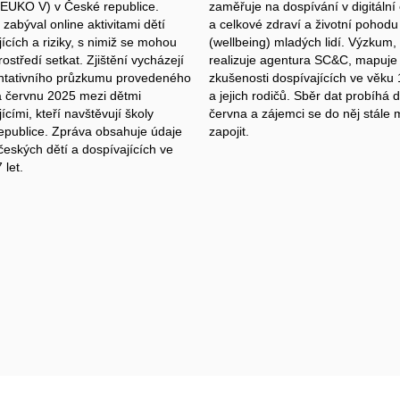
(EUKO V) v České republice.
zaměřuje na dospívání v digitální
 zabýval online aktivitami dětí
a celkové zdraví a životní pohodu
ících a riziky, s nimiž se mohou
(wellbeing) mladých lidí. Výzkum, 
rostředí setkat. Zjištění vycházejí
realizuje agentura SC&C, mapuje
ntativního průzkumu provedeného
zkušenosti dospívajících ve věku 
a červnu 2025 mezi dětmi
a jejich rodičů. Sběr dat probíhá 
ícími, kteří navštěvují školy
června a zájemci se do něj stále
epublice. Zpráva obsahuje údaje
zapojit.
českých dětí a dospívajících ve
 let.