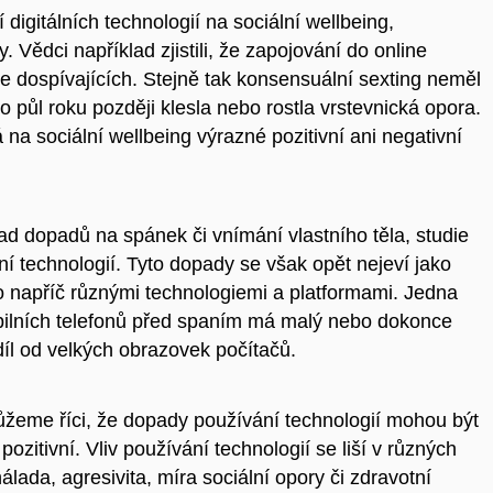
 digitálních technologií na sociální wellbeing,
 Vědci například zjistili, že zapojování do online
 dospívajících. Stejně tak konsensuální sexting neměl
o půl roku později klesla nebo rostla vrstevnická opora.
 na sociální wellbeing výrazné pozitivní ani negativní
lad dopadů na spánek či vnímání vlastního těla, studie
ání technologií. Tyto dopady se však opět nejeví jako
bo napříč různými technologiemi a platformami. Jedna
obilních telefonů před spaním má malý nebo dokonce
zdíl od velkých obrazovek počítačů.
žeme říci, že dopady používání technologií mohou být
 pozitivní. Vliv používání technologií se liší v různých
álada, agresivita, míra sociální opory či zdravotní