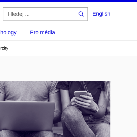
English
Hledej
...
hology
Pro média
rzity