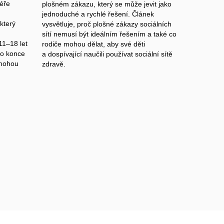
 éře
plošném zákazu, který se může jevit jako
jednoduché a rychlé řešení. Článek
který
vysvětluje, proč plošné zákazy sociálních
sítí nemusí být ideálním řešením a také co
11–18 let
rodiče mohou dělat, aby své děti
do konce
a dospívající naučili používat sociální sítě
 mohou
zdravě.