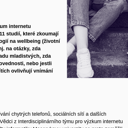
kum internetu
11 studií, které zkoumají
ogií na wellbeing (životní
j. na otázky, zda
ladu mladistvých, zda
ovednosti, nebo jestli
tích ovlivňují vnímání
vání chytrých telefonů, sociálních sítí a dalších
. Vědci z Interdisciplinárního týmu pro výzkum internetu