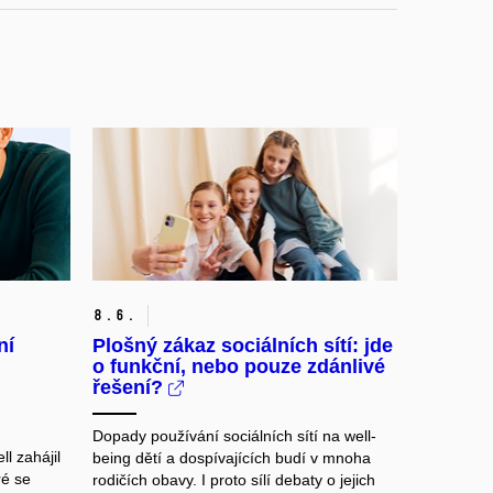
8.
6.
ní
Plošný zákaz sociálních sítí: jde
o funkční, nebo pouze zdánlivé
řešení?
Dopady používání sociálních sítí na well-
l zahájil
being dětí a dospívajících budí v mnoha
ré se
rodičích obavy. I proto sílí debaty o jejich