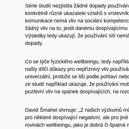
Série studií nezjistila žádné dopady používání
konkrétně různé ukazatele vztahů s vrstevníky.
komunikace nemá vliv na sociální kompetence
žádný vliv na to, jestli danému dospívajícímu 
Výsledky tedy ukazují, že používání sítí nemá
dopady.
Co se týče fyzického wellbeingu, tedy napřík
našly dílčí důkazy pro nepříznivý vliv použív
univerzální, protože se liší podle pohlaví ne
ze studií například ukazuje, že používání m
pozitivní vliv na spánek dospívajících, na ro
David Šmahel shrnuje: „Z našich výzkumů mů
pro některé dospívající negativní, ale pro jiné
rovinách wellbeingu, jako je dobrá či špatná n