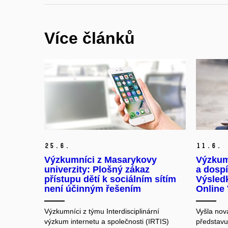
Více článků
25.
6.
11.
6.
Výzkumníci z Masarykovy
Výzkum
univerzity: Plošný zákaz
a dospí
přístupu dětí k sociálním sítím
Výsled
není účinným řešením
Online
Výzkumníci z týmu Interdisciplinární
Vyšla nov
výzkum internetu a společnosti (IRTIS)
představuj