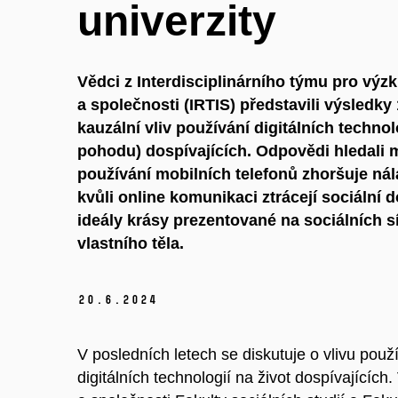
univerzity
Vědci z Interdisciplinárního týmu pro výz
a společnosti (IRTIS) představili výsledky 
kauzální vliv používání digitálních technol
pohodu) dospívajících. Odpovědi hledali m
používání mobilních telefonů zhoršuje ná
kvůli online komunikaci ztrácejí sociální d
ideály krásy prezentované na sociálních sí
vlastního těla.
20.
6.
2024
V posledních letech se diskutuje o vlivu použí
digitálních technologií na život dospívajících