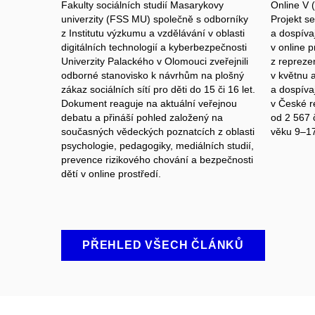
Fakulty sociálních studií Masarykovy
Online V 
univerzity (FSS MU) společně s odborníky
Projekt se
z Institutu výzkumu a vzdělávání v oblasti
a dospívaj
digitálních technologií a kyberbezpečnosti
v online p
Univerzity Palackého v Olomouci zveřejnili
z repreze
odborné stanovisko k návrhům na plošný
v květnu 
zákaz sociálních sítí pro děti do 15 či 16 let.
a dospívaj
Dokument reaguje na aktuální veřejnou
v České r
debatu a přináší pohled založený na
od 2 567 
současných vědeckých poznatcích z oblasti
věku 9–17
psychologie, pedagogiky, mediálních studií,
prevence rizikového chování a bezpečnosti
dětí v online prostředí.
PŘEHLED VŠECH ČLÁNKŮ