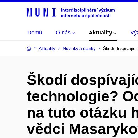
Domů
O nás
Aktuality
Vý
Aktuality
Novinky a články
Škodí dospívající
Škodí dospívají
technologie? 
na tuto otázku h
vědci Masaryk