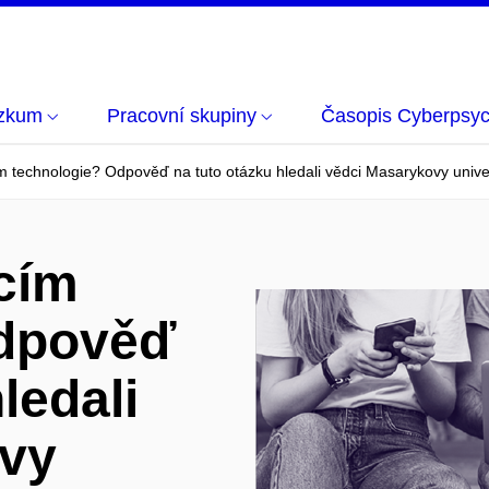
zkum
Pracovní skupiny
Časopis Cyberpsyc
m technologie? Odpověď na tuto otázku hledali vědci Masarykovy unive
cím
Odpověď
ledali
ovy