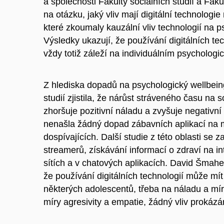
a společnosti Fakulty sociálních studií a Faku
na otázku, jaký vliv mají digitální technologie 
které zkoumaly kauzální vliv technologií na ps
Výsledky ukazují, že používání digitálních tec
vždy totiž záleží na individuálním psycholog
Z hlediska dopadů na psychologický wellbeing 
studií zjistila, že nárůst stráveného času na 
zhoršuje pozitivní náladu a zvyšuje negativní 
nenašla žádný dopad zábavních aplikací na mo
dospívajících. Další studie z této oblasti se
streamerů, získávání informací o zdraví na i
sítích a v chatových aplikacích. David Šmahe
že používání digitálních technologií může mít
některých adolescentů, třeba na náladu a míru
míry agresivity a empatie, žádný vliv prokázá