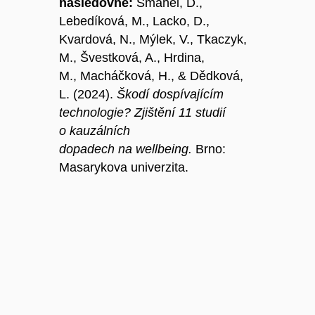
následovně:
Šmahel, D.,
Lebedíková, M., Lacko, D.,
Kvardová, N., Mýlek, V., Tkaczyk,
M., Švestková, A., Hrdina,
M., Macháčková, H., & Dědková,
L. (2024).
Škodí dospívajícím
technologie? Zjištění 11 studií
o kauzálních
dopadech na wellbeing.
Brno:
Masarykova univerzita.