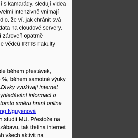
í s kamarády, sledují videa
Velmi intenzivně vnímají i
lo, že ví, jak chránit svá
 data na cloudové servery.
ví zároveň opatrně
die vědců IRTIS Fakulty
kole během přestávek,
0,6 %, během samotné výuky
„Dívky využívají internet
 vyhledávání informací o
tomto směru hraní online
ng Nguyenová
h studií MU. Přestože na
zábavu, tak třetina internet
h všech aktivit na