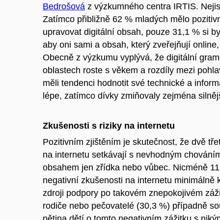
Bedrošová
z výzkumného centra IRTIS. Nejistot
Zatímco přibližně 62 % mladých mělo pozitiv
upravovat digitální obsah, pouze 31,1 % si bylo 
aby oni sami a obsah, který zveřejňují online, 
Obecně z výzkumu vyplývá, že digitální gram
oblastech roste s věkem a rozdíly mezi pohla
měli tendenci hodnotit své technické a inform
lépe, zatímco dívky zmiňovaly zejména silně
Zkušenosti s riziky na internetu
Pozitivním zjištěním je skutečnost, že dvě tře
na internetu setkávají s nevhodným chování
obsahem jen zřídka nebo vůbec. Nicméně 11
negativní zkušenosti na internetu minimálně 
zdroji podpory po takovém znepokojivém zážit
rodiče nebo pečovatelé (30,3 %) případně so
pětina dětí o tomto negativním zážitku s niký