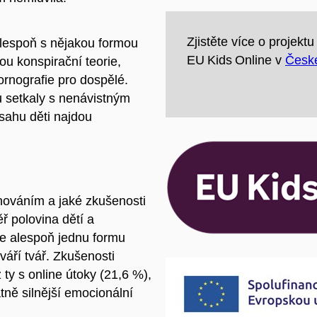
Zjistěte více o projekt
 alespoň s nějakou formou
EU Kids Online v
České
ou konspirační teorie,
rnografie pro dospělé.
u setkaly s nenávistným
sahu děti najdou
chováním a jaké zkušenosti
ř polovina dětí a
ce alespoň jednu formu
váří tvář. Zkušenosti
ž ty s online útoky (21,6 %),
tně silnější emocionální