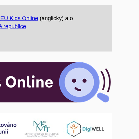
u
EU Kids Online
(anglicky) a o
 republice
.