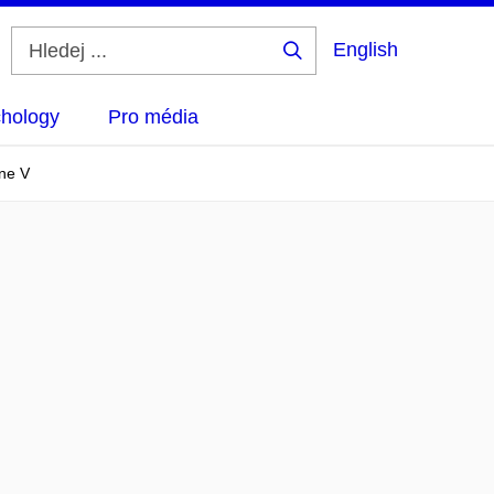
English
Hledej
...
hology
Pro média
ine V