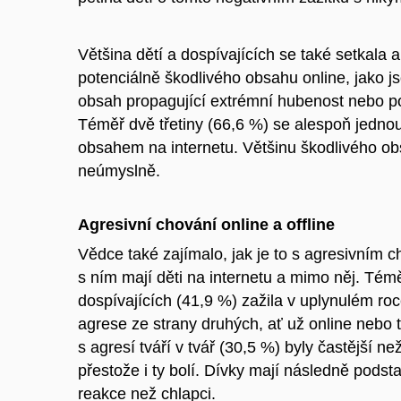
Většina dětí a dospívajících se také setkala
potenciálně škodlivého obsahu online, jako js
obsah propagující extrémní hubenost nebo po
Téměř dvě třetiny (66,6 %) se alespoň jedno
obsahem na internetu. Většinu škodlivého ob
neúmyslně.
Agresivní chování online a offline
Vědce také zajímalo, jak je to s agresivním 
s ním mají děti na internetu a mimo něj. Témě
dospívajících (41,9 %) zažila v uplynulém ro
agrese ze strany druhých, ať už online nebo t
s agresí tváří v tvář (30,5 %) byly častější ne
přestože i ty bolí. Dívky mají následně podsta
reakce než chlapci.