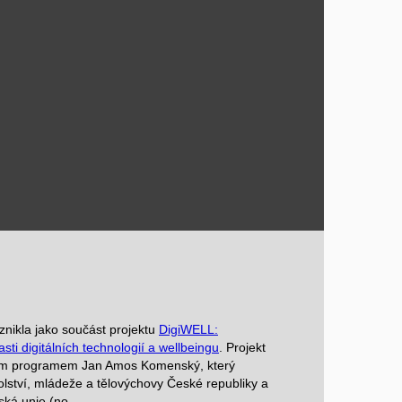
nikla jako součást projektu
DigiWELL:
sti digitálních technologií a wellbeingu
. Projekt
ním programem Jan Amos Komenský, který
kolství, mládeže a tělovýchovy České republiky a
ská unie (no.