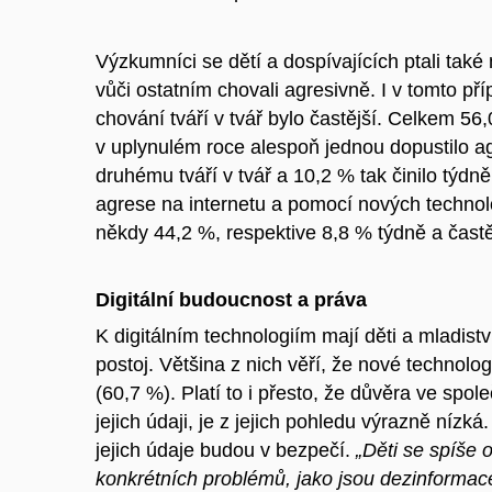
Výzkumníci se dětí a dospívajících ptali také
vůči ostatním chovali agresivně. I v tomto pří
chování tváří v tvář bylo častější. Celkem 56,
v uplynulém roce alespoň jednou dopustilo a
druhému tváří v tvář a 10,2 % tak činilo týdně
agrese na internetu a pomocí nových technolo
někdy 44,2 %, respektive 8,8 % týdně a častěj
Digitální budoucnost a práva
K digitálním technologiím mají děti a mladistv
postoj. Většina z nich věří, že nové technolo
(60,7 %). Platí to i přesto, že důvěra ve spole
jejich údaji, je z jejich pohledu výrazně nízk
jejich údaje budou v bezpečí.
„Děti se spíše 
konkrétních problémů, jako jsou dezinforma