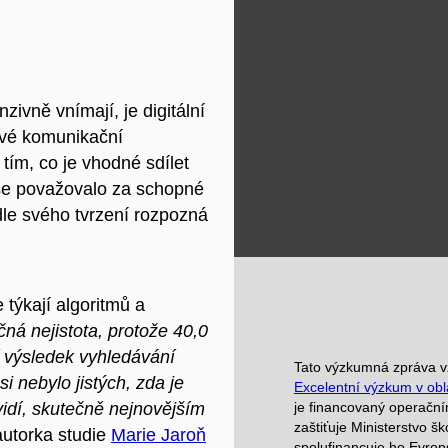
nzivně vnímají, je digitální
své komunikační
 tím, co je vhodné sdílet
h se považovalo za schopné
dle svého tvrzení rozpozná
e týkají algoritmů a
čná nejistota, protože 40,0
ní výsledek vyhledávání
Tato výzkumná zpráva vz
i nebylo jistých, zda je
Excelentní výzkum v obla
vidí, skutečně nejnovějším
je financovaný operač
zaštiťuje Ministerstvo š
utorka studie
Marie Jaroň
spolufinancuje ho Evrop