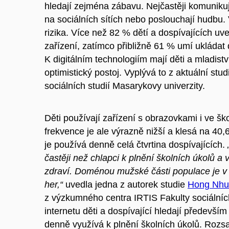
hledají zejména zábavu. Nejčastěji komunikuj
na sociálních sítích nebo poslouchají hudbu. 
rizika. Více než 82 % dětí a dospívajících uved
zařízení, zatímco přibližně 61 % umí ukládat
K digitálním technologiím mají děti a mladist
optimistický postoj. Vyplývá to z aktuální stu
sociálních studií Masarykovy univerzity.
Děti používají zařízení s obrazovkami i ve š
frekvence je ale výrazně nižší a klesá na 4
je používá denně celá čtvrtina dospívajících.
častěji než chlapci k plnění školních úkolů a
zdraví. Doménou mužské části populace je v 
her,“
uvedla jedna z autorek studie
Hong Nhu
z výzkumného centra IRTIS Fakulty sociálníc
internetu děti a dospívající hledají především 
denně využívá k plnění školních úkolů. Rozsa