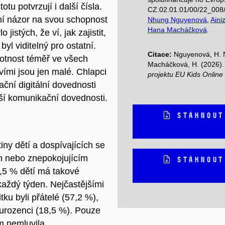
u potvrzují i další čísla.
CZ.02.01.01/00/22_008/
ní názor na svou schopnost
Nhung Nguyenová
,
Aini
Hana Macháčková
.
jistých, že ví, jak zajistit,
byl viditelný pro ostatní.
Citace:
Nguyenová, H. N
otnost téměř ve všech
Macháčková, H. (2026)
vími jsou jen malé. Chlapci
projektu EU Kids Online
ační digitální dovednosti
jší komunikační dovednosti.
STÁHNOUT
tiny dětí a dospívajících se
m nebo znepokojujícím
STÁHNOUT
,5 % dětí má takové
každý týden. Nejčastějšími
ku byli přátelé (57,2 %),
urozenci (18,5 %). Pouze
m nemluvila.