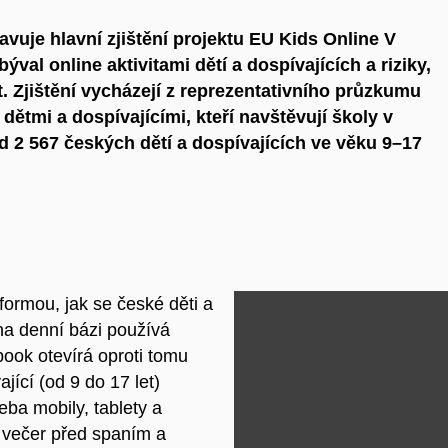
vuje hlavní zjištění projektu EU Kids Online V
val online aktivitami dětí a dospívajících a riziky,
. Zjištění vycházejí z reprezentativního průzkumu
ětmi a dospívajícími, kteří navštěvují školy v
 2 567 českých dětí a dospívajících ve věku 9–17
 formou, jak se české děti a
 na denní bázi používá
book otevírá oproti tomu
ající (od 9 do 17 let)
eba mobily, tablety a
 večer před spaním a