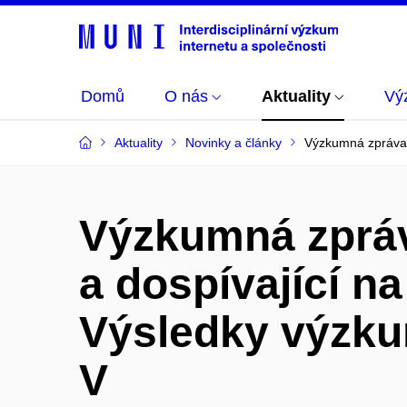
Domů
O nás
Aktuality
Vý
Aktuality
Novinky a články
Výzkumná zpráva: 
Výzkumná zpráv
a dospívající na
Výsledky výzku
V