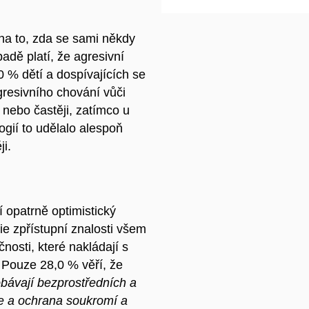
 na to, zda se sami někdy
padě platí, že agresivní
0 % dětí a dospívajících se
gresivního chování vůči
 nebo častěji, zatímco u
gií to udělalo alespoň
i.
í opatrně optimistický
gie zpřístupní znalosti všem
čnosti, které nakládají s
á. Pouze 28,0 % věří, že
obávají bezprostředních a
ce a ochrana soukromí a