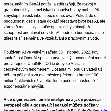
porozuměním GenAI potíže, a zdůrazňují, že rozvoj AI
gramotnosti by se měl týkat i dospělých, aby mohli děti
smysluplně vést, nikoli pouze omezovat. Pokud jde o
budoucnost, děti si stále dokáží představit život bez AI, ale
zároveň realisticky a spíše optimisticky vnímají, že
schopnost orientovat se v GenAI bude do budoucna stále
důležitější, zejména ve vzdělávání a pracovním životě.
Používání AI ve velkém začalo 30. listopadu 2022, kdy
společnost OpenAI spustila první velký konverzační model
pro veřejnost ChatGPT. Od té doby se AI stala
celosvětovým fenoménem. Dosáhla milionu uživatelů už
během pěti dní a za dva měsíce překonala hranici 100
milionů aktivních uživatelů. Tento počet se následně
exponenciálně navýšil.
Více o generativní umělé inteligenci a jak ji používají
evropské děti a dospívající se také můžete dočíst v
komparativní výzkumné zprávě sítě EU Kids Online
zde