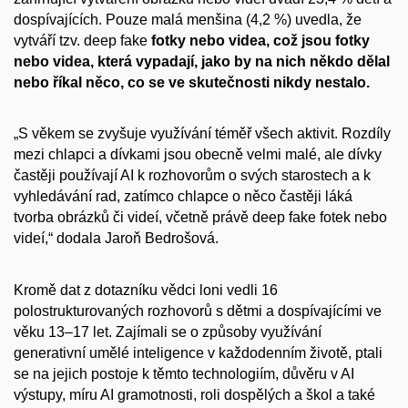
dospívajících. Pouze malá menšina (4,2 %) uvedla, že
vytváří tzv. deep fake
fotky nebo videa, což jsou fotky
nebo videa, která vypadají, jako by na nich někdo dělal
nebo říkal něco, co se ve skutečnosti nikdy nestalo.
„S věkem se zvyšuje využívání téměř všech aktivit. Rozdíly
mezi chlapci a dívkami jsou obecně velmi malé, ale dívky
častěji používají AI k rozhovorům o svých starostech a k
vyhledávání rad, zatímco chlapce o něco častěji láká
tvorba obrázků či videí, včetně právě deep fake fotek nebo
videí,“ dodala Jaroň Bedrošová.
Kromě dat z dotazníku vědci loni vedli 16
polostrukturovaných rozhovorů s dětmi a dospívajícími ve
věku 13–17 let. Zajímali se o způsoby využívání
generativní umělé inteligence v každodenním životě, ptali
se na jejich postoje k těmto technologiím, důvěru v AI
výstupy, míru AI gramotnosti, roli dospělých a škol a také