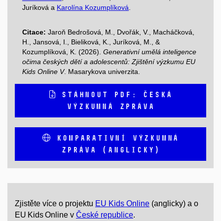
Juríková a
Karolína Kozumplíková
.
Citace:
Jaroň Bedrošová, M., Dvořák, V., Macháčková,
H., Jansová, I., Bieliková, K., Juríková, M., &
Kozumplíková, K. (2026).
Generativní umělá inteligence
očima českých dětí a adolescentů: Zjištění výzkumu EU
Kids Online V
. Masarykova univerzita.
STÁHNOUT PDF: ČESKÁ
VÝZKUMNÁ ZPRÁVA
KOMPARATIVNÍ VÝZKUMNÁ
ZPRÁVA (ANGLICKY)
Zjistěte více o projektu
EU Kids Online
(anglicky) a o
EU Kids Online v
České republice
.