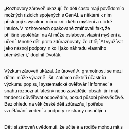
„Rozhovory zároveň ukazují, že děti často mají povědomí o
možných rizicích spojených s GenAI, a některé k nim
přistupují s vysokou mírou kritického myšlení a etické
intuice. V rozhovorech opakovaně zmiňovali fakt, že
přílišné spoléhání na AI může oslabovat vlastní myšlení a
učení. Mnohé děti proto zdůrazňovaly, že chtějí AI využívat
jako nástroj podpory, nikoli jako náhradu vlastního
přemýšlení,“ doplnil Dvořák.
Výzkum zároveň ukázal, že úroveň AI gramotnosti se mezi
dětmi může výrazně lišit. Zatímco někteří účastníci
výzkumu popisují systematické ověřování informací a
snahu rozpoznat falešný nebo zavádějící obsah, jiní mají
tendenci důvěřovat odpovědím, pokud působí přesvědčivě.
Bez ohledu na věk české děti zdůrazňují potřebu
vzdělávání, vedení a podpory ze strany dospělých.
Děti si zároveň uvědomují, že učitelé a rodiče mohou mít s