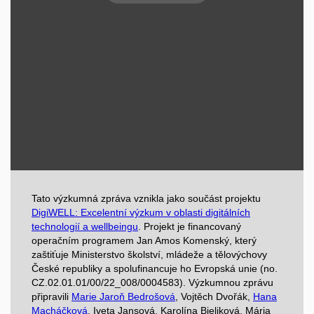
Tato výzkumná zpráva vznikla jako součást projektu
DigiWELL: Excelentní výzkum v oblasti digitálních
technologií a wellbeingu
. Projekt je financovaný
operačním programem Jan Amos Komenský, který
zaštiťuje Ministerstvo školství, mládeže a tělovýchovy
České republiky a spolufinancuje ho Evropská unie (no.
CZ.02.01.01/00/22_008/0004583). Výzkumnou zprávu
připravili
Marie Jaroň Bedrošová
, Vojtěch Dvořák,
Hana
Macháčková
, Iveta Jansová, Karolína Bieliková, Mária