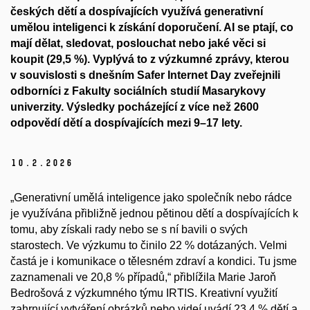
českých dětí a dospívajících využívá generativní
umělou inteligenci k získání doporučení. AI se ptají, co
mají dělat, sledovat, poslouchat nebo jaké věci si
koupit (29,5 %). Vyplývá to z výzkumné zprávy, kterou
v souvislosti s dnešním Safer Internet Day zveřejnili
odborníci z Fakulty sociálních studií Masarykovy
univerzity. Výsledky pocházející z více než 2600
odpovědí dětí a dospívajících mezi 9–17 lety.
10.
2.
2026
„Generativní umělá inteligence jako společník nebo rádce
je využívána přibližně jednou pětinou dětí a dospívajících k
tomu, aby získali rady nebo se s ní bavili o svých
starostech. Ve výzkumu to činilo 22 % dotázaných. Velmi
častá je i komunikace o tělesném zdraví a kondici. Tu jsme
zaznamenali ve 20,8 % případů,“ přiblížila Marie Jaroň
Bedrošová z výzkumného týmu IRTIS. Kreativní využití
zahrnující vytváření obrázků nebo videí uvádí 23,4 % dětí a