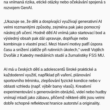
na vnímaná rizika, etické otázky nebo očekávání spojená s
rozvojem GenAI.
„Ukazuje se, že děti a dospívající využívají generativní AI
velmi rozmanitými způsoby, zejména pak jako pomocný
nástroj při učení. Hodně dětí AI vnímá jako startovací bod a
výsledný obsah pak dál upravuje, doplňuje nebo
kombinuje s vlastní prací. Mezi hlavní motivy patří úspora
času a snížení zátěže při rutinních úkolech,“ uvedl Vojtěch
Dvořák z Katedry mediálních studií a žurnalistiky FSS MU.
AI má u českých dětí a adolescentů široké praktické a
každodenní využití, například při vaření, plánování
sportovního tréninku, zlepšování fyzické kondice nebo v
oblasti vzhledu (např. výběr barvy vlasů). Kreativní
experimentování s generováním obrázků, videí nebo hudby
vnímají mladí jako zábavu, přičemž některé děti jsou velmi
dobře schopné reflektovat hranice autorství a originality.