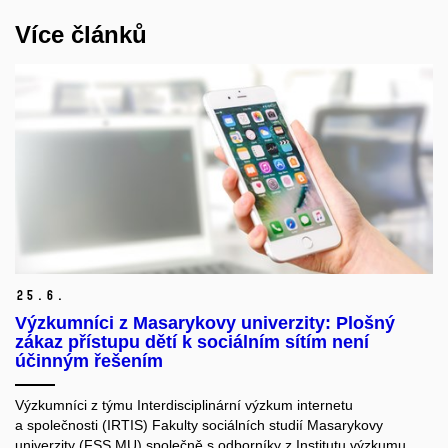
Více článků
25.
6.
Výzkumníci z Masarykovy univerzity: Plošný
zákaz přístupu dětí k sociálním sítím není
účinným řešením
Výzkumníci z týmu Interdisciplinární výzkum internetu
a společnosti (IRTIS) Fakulty sociálních studií Masarykovy
univerzity (FSS MU) společně s odborníky z Institutu výzkumu